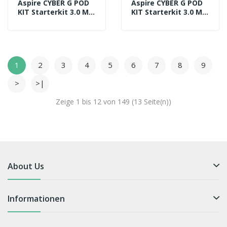
Aspire CYBER G POD
Aspire CYBER G POD
KIT Starterkit 3.0 Ml
KIT Starterkit 3.0 Ml
Komplett 850 MAh
Komplett 850 MAh
HUNTER-GREEN
PINK
1
2
3
4
5
6
7
8
9
>
>|
Zeige 1 bis 12 von 149 (13 Seite(n))
About Us
Informationen