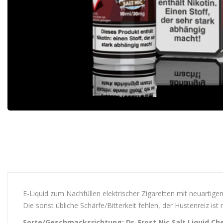
E-Liquid zum Nachfüllen elektrischer Zigaretten mit neuartigem
Die sonst übliche Schärfe/Bitterkeit fehlen, der Hustenreiz is
Sorte/Geschmacksrichtung: Dr. Frost Nic Salt Liquid Che