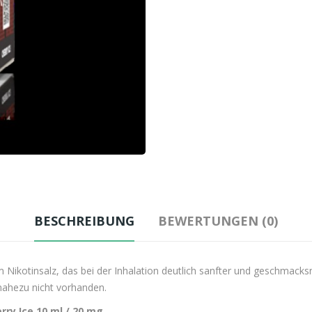
BESCHREIBUNG
BEWERTUNGEN (0)
 Nikotinsalz, das bei der Inhalation deutlich sanfter und geschmacksne
t nahezu nicht vorhanden.
rry Ice 10 ml / 20 mg