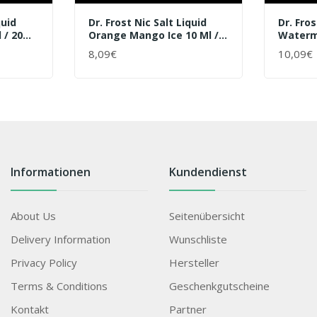
quid
Dr. Frost Nic Salt Liquid
Dr. Fros
 / 20
Orange Mango Ice 10 Ml /
Waterme
20mg
Mg
8,09€
10,09€
+ WARENKORB
+ WAR
Informationen
Kundendienst
About Us
Seitenübersicht
Delivery Information
Wunschliste
Privacy Policy
Hersteller
Terms & Conditions
Geschenkgutscheine
Kontakt
Partner