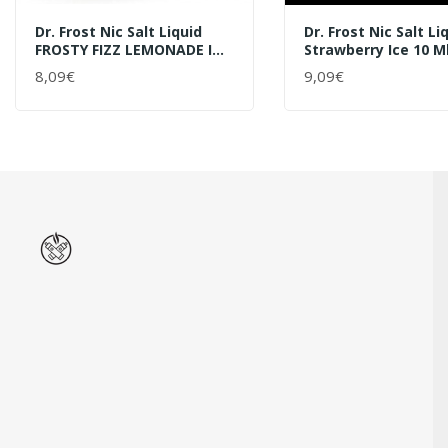
Dr. Frost Nic Salt Liquid
Dr. Frost Nic Salt Li
FROSTY FIZZ LEMONADE ICE
Strawberry Ice 10 Ml
10 Ml / 20 Mg
Mg
8,09€
9,09€
+ WARENKORB
+ WARENKORB